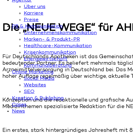
Agentur
Über uns
Karriere
Preise
Die „NEUE WEGE“ für A
PR & Kommunikation
Unternehmenskommunikation
Marken- & Produkt-PR
Healthcare-Kommunikation
Krisenkommunikation
Für Deutschlands Apotheken ist das Gemeinschaf
Energiewirtschaft
bedeutender Partner: Es beliefert mehrmals tägli
Kommunalberatung
Arzneimittelversorgung in Deutschland bei. Das 
Online Marketing
hoher Auflage regelmäßig über wichtige, aktuelle
Social Media
Websites
SEO
Kreation & Publishing
Konzeption und die redaktionelle und grafische A
Cases
Medizinthemen spezialisierte Redaktion für die 
News
Ein erstes, stark hintergründiges Jahresheft mit