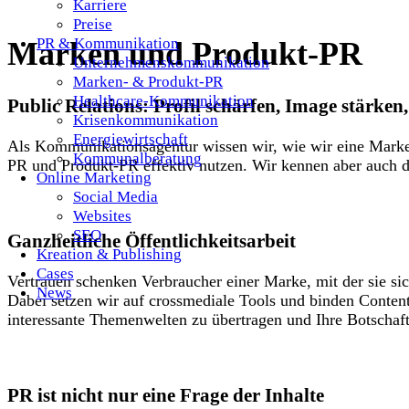
Karriere
Preise
PR & Kommunikation
Marken und Produkt-PR
Unternehmenskommunikation
Marken- & Produkt-PR
Healthcare-Kommunikation
Public Relations: Profil schärfen, Image stärken
Krisenkommunikation
Energiewirtschaft
Als Kommunikationsagentur wissen wir, wie wir eine Marke
Kommunalberatung
PR und Produkt-PR effektiv nutzen. Wir kennen aber auch d
Online Marketing
Social Media
Websites
SEO
Ganzheitliche Öffentlichkeitsarbeit
Kreation & Publishing
Cases
Vertrauen schenken Verbraucher einer Marke, mit der sie sic
News
Dabei setzen wir auf crossmediale Tools und binden Conte
interessante Themenwelten zu übertragen und Ihre Botschaft
PR ist nicht nur eine Frage der Inhalte