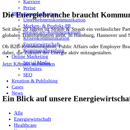
Karriere
Preise
Die Energiebranche braucht Kommuni
PR & Kommunikation
Unternehmenskommunikation
Marken- & Produkt-PR
Seit über 20 Jahren ist Straub & Straub ein verlässlicher 
Healthcare-Kommunikation
globalen Transformation steht. In Hamburg, Hannover und St
Krisenkommunikation
Energiewirtschaft
Ob B2B-Kommunikation, Public Affairs oder Employer Bra
Kommunalberatung
dabei, die Zukunft der Energie aktiv mitzugestalten.
Online Marketing
Social Media
Jetzt Kontakt aufnehmen
Websites
SEO
Kreation & Publishing
Cases
News
Ein Blick auf unsere Energiewirtscha
Alle
Energiewirtschaft
Healthcare